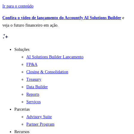
Ir para o conteúdo
Confira o vídeo de lançamento do Accountfy AI Solutions Builder
e
veja o futuro financeiro em ação.
Soluções
AI Solutions Builder
Lançamento
FP&A
Closing & Consolidation
Treasury
Data Builder
Reports
Serviços
Parcerias
Advisory Suite
Partner Program
Recursos