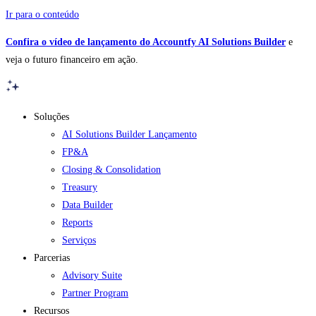
Ir para o conteúdo
Confira o vídeo de lançamento do Accountfy AI Solutions Builder
e
veja o futuro financeiro em ação.
Soluções
AI Solutions Builder
Lançamento
FP&A
Closing & Consolidation
Treasury
Data Builder
Reports
Serviços
Parcerias
Advisory Suite
Partner Program
Recursos