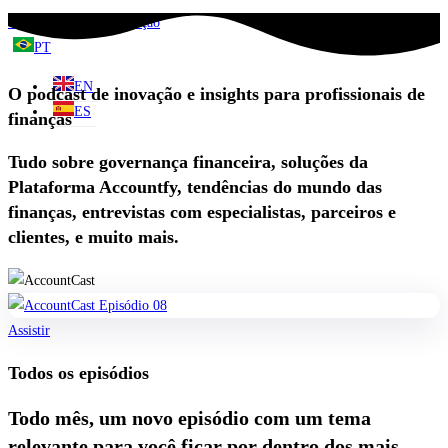
Solicite uma demonstração
PT
EN
O podcast de inovação e insights para profissionais de
ES
finanças
Tudo sobre governança financeira, soluções da
Plataforma Accountfy, tendências do mundo das
finanças, entrevistas com especialistas, parceiros e
clientes, e muito mais.
Assistir
Todos os episódios
Todo mês, um novo episódio com um tema
relevante para você ficar por dentro dos mais