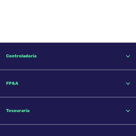
Controladoria
FP&A
Tesouraria