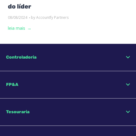
do líder
08/08/2024
by
Accountfy Partners
leia mais
Controladoria
FP&A
Tesouraria