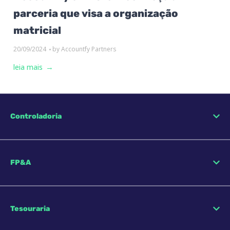
parceria que visa a organização
matricial
20/09/2024
by
Accountfy Partners
leia mais
Controladoria
FP&A
Tesouraria